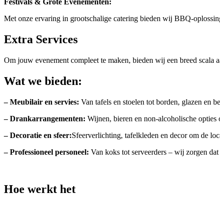
Festivals & Grote Evenementen:
Met onze ervaring in grootschalige catering bieden wij BBQ-oplossing
Extra Services
Om jouw evenement compleet te maken, bieden wij een breed scala aa
Wat we bieden:
– Meubilair en servies:
Van tafels en stoelen tot borden, glazen en be
– Drankarrangementen:
Wijnen, bieren en non-alcoholische optie
– Decoratie en sfeer:
Sfeerverlichting, tafelkleden en decor om de loc
– Professioneel personeel:
Van koks tot serveerders – wij zorgen dat 
Hoe werkt het
Het plannen van jouw perfecte BBQ-catering is eenvoudig met Grill 