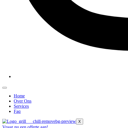
Home
Over Ons
Services
Faq
X
Vraag nu een offerte aan!